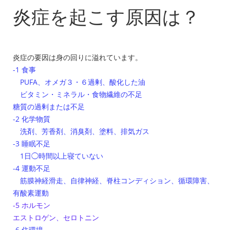
炎症を起こす原因は？
炎症の要因は身の回りに溢れています。
-1 食事
PUFA、オメガ３・６過剰、酸化した油
ビタミン・ミネラル・食物繊維の不足
糖質の過剰または不足
-2 化学物質
洗剤、芳香剤、消臭剤、塗料、排気ガス
-3 睡眠不足
1日◯時間以上寝ていない
-4 運動不足
筋膜神経滑走、自律神経、脊柱コンディション、循環障害、
有酸素運動
-5 ホルモン
エストロゲン、セロトニン
-6 住環境